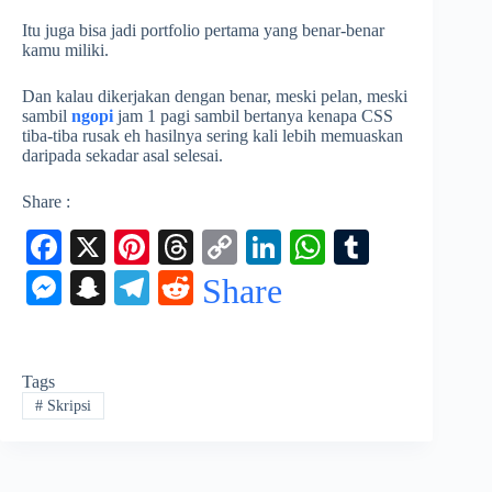
Itu juga bisa jadi portfolio pertama yang benar-benar
kamu miliki.
Dan kalau dikerjakan dengan benar, meski pelan, meski
sambil
ngopi
jam 1 pagi sambil bertanya kenapa CSS
tiba-tiba rusak eh hasilnya sering kali lebih memuaskan
daripada sekadar asal selesai.
Share :
Fa
X
Pi
T
C
Li
W
T
ce
nt
hr
op
nk
ha
u
M
S
Te
R
Share
bo
er
ea
y
ed
ts
m
es
na
le
ed
ok
es
ds
Li
In
A
bl
se
pc
gr
di
t
nk
pp
r
Tags
ng
ha
a
t
#
Skripsi
er
t
m