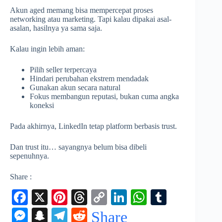
Akun aged memang bisa mempercepat proses
networking atau marketing. Tapi kalau dipakai asal-
asalan, hasilnya ya sama saja.
Kalau ingin lebih aman:
Pilih seller terpercaya
Hindari perubahan ekstrem mendadak
Gunakan akun secara natural
Fokus membangun reputasi, bukan cuma angka
koneksi
Pada akhirnya, LinkedIn tetap platform berbasis trust.
Dan trust itu… sayangnya belum bisa dibeli
sepenuhnya.
Share :
Fa
X
Pi
T
C
Li
W
T
ce
nt
hr
op
nk
ha
u
M
S
Te
R
Share