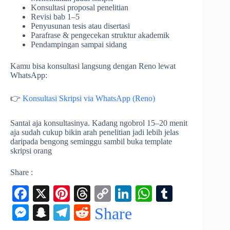
Konsultasi proposal penelitian
Revisi bab 1–5
Penyusunan tesis atau disertasi
Parafrase & pengecekan struktur akademik
Pendampingan sampai sidang
Kamu bisa konsultasi langsung dengan Reno lewat
WhatsApp:
👉
Konsultasi Skripsi via WhatsApp (Reno)
Santai aja konsultasinya. Kadang ngobrol 15–20 menit
aja sudah cukup bikin arah penelitian jadi lebih jelas
daripada bengong seminggu sambil buka template
skripsi orang
Share :
Fa
X
Pi
T
C
Li
W
T
ce
nt
hr
op
nk
ha
u
M
S
Te
R
Share
bo
er
ea
y
ed
ts
m
es
na
le
ed