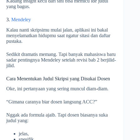
Kadang insight kecil dari sini bisa memicu ide judul
yang bagus.
3.
Mendeley
Kalau nanti skripsimu mulai jalan, aplikasi ini bakal
menyelamatkan hidupmu saat ngatur sitasi dan daftar
pustaka.
Sedikit dramatis memang. Tapi banyak mahasiswa baru
sadar pentingnya Mendeley setelah revisi bab 2 berjilid-
jilid.
Cara Menentukan Judul Skripsi yang Disukai Dosen
Oke, ini pertanyaan yang sering muncul diam-diam.
“Gimana caranya biar dosen langsung ACC?”
Nggak ada formula ajaib. Tapi dosen biasanya suka
judul yang:
jelas,
spesifik,