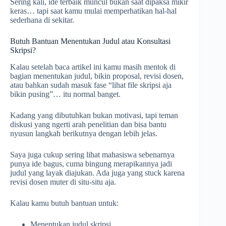
Sering kali, ide terbaik muncul bukan saat dipaksa mikir
keras… tapi saat kamu mulai memperhatikan hal-hal
sederhana di sekitar.
Butuh Bantuan Menentukan Judul atau Konsultasi
Skripsi?
Kalau setelah baca artikel ini kamu masih mentok di
bagian menentukan judul, bikin proposal, revisi dosen,
atau bahkan sudah masuk fase “lihat file skripsi aja
bikin pusing”… itu normal banget.
Kadang yang dibutuhkan bukan motivasi, tapi teman
diskusi yang ngerti arah penelitian dan bisa bantu
nyusun langkah berikutnya dengan lebih jelas.
Saya juga cukup sering lihat mahasiswa sebenarnya
punya ide bagus, cuma bingung merapikannya jadi
judul yang layak diajukan. Ada juga yang stuck karena
revisi dosen muter di situ-situ aja.
Kalau kamu butuh bantuan untuk:
Menentukan judul skripsi