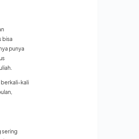
t
an
 bisa
nya punya
us
liah.
berkali-kali
ulan,
 sering