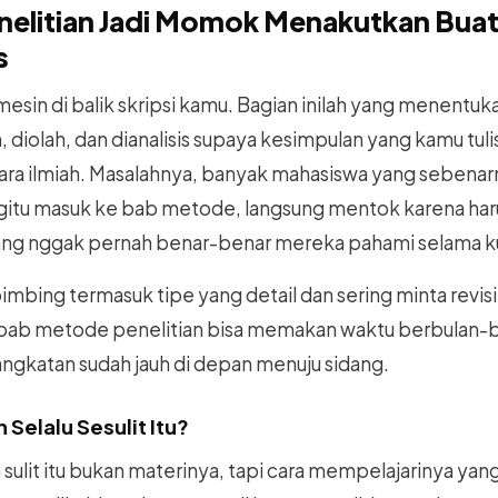
elitian Jadi Momok Menakutkan Bua
s
mesin di balik skripsi kamu. Bagian inilah yang menentuk
diolah, dan dianalisis supaya kesimpulan yang kamu tulis
ra ilmiah. Masalahnya, banyak mahasiswa yang sebenar
begitu masuk ke bab metode, langsung mentok karena har
yang nggak pernah benar-benar mereka pahami selama ku
mbing termasuk tipe yang detail dan sering minta revisi 
tu bab metode penelitian bisa memakan waktu berbulan-b
gkatan sudah jauh di depan menuju sidang.
Selalu Sesulit Itu?
sulit itu bukan materinya, tapi cara mempelajarinya yang