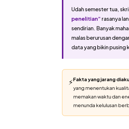
Udah semester tua, skri
penelitian”
rasanya la
sendirian. Banyak mah
malas berurusan dengan ha
data yang bikin pusing 
Fakta yang jarang diak
⚡
yang menentukan kualitas
memakan waktu dan ener
menunda kelulusan berbu