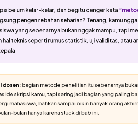
psi belum kelar-kelar, dan begitu denger kata
“meto
ngsung pengen rebahan seharian? Tenang, kamu ngga
asiswa yang sebenarnya bukan nggak mampu, tapi 
l teknis seperti rumus statistik, uji validitas, atau an
kepala.
ui dosen:
bagian metode penelitian itu sebenarnya buka
 ide skripsi kamu, tapi sering jadi bagian yang paling b
gi mahasiswa, bahkan sampai bikin banyak orang akhir
lan-bulan hanya karena stuck di bab ini.