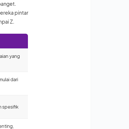
banget.
ereka pintar
pai Z.
aian yang
lai dari
 spesifik
enting,