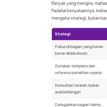
Banyak yang mengira, mahasis
Padahal kenyataannya, keban
mengatur strategi, bukan kar
Strategi
Fokus di bagian yang benar-
benar dinilai dosen
Gunakan template dan
referensi penelitian sejenis
Konsultasi terarah, bukan
asal bimbingan
Delegasikan bagian teknis