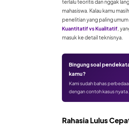
terlalu teoritis dan nggak l
mahasiswa. Kalau kamu masi
penelitian yang paling umum d
Kuantitatif vs Kualitatif
, ya
masuk ke detail teknisnya.
Bingung soal pendekata
kamu?
Kami sudah bahas perbedaan
dengan contoh kasus nyata
Rahasia Lulus Cepat