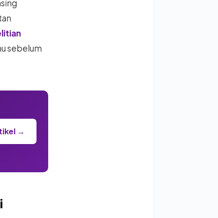
asing
tan
itian
amu sebelum
tikel →
i