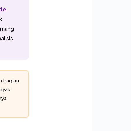
de
k
memang
alisis
n bagian
anyak
nya