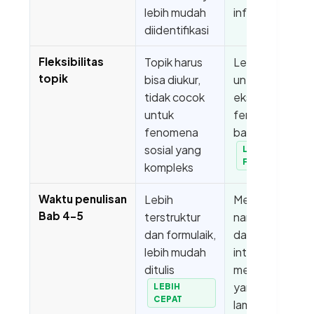
lebih mudah
informan
diidentifikasi
Fleksibilitas
Topik harus
Lebih fleksibel
topik
bisa diukur,
untuk
tidak cocok
eksplorasi
untuk
fenomena
fenomena
baru
sosial yang
LEBIH
FLEKSIBEL
kompleks
Waktu penulisan
Lebih
Membutuhkan
Bab 4–5
terstruktur
narasi panjang
dan formulaik,
dan
lebih mudah
interpretasi
ditulis
mendalam
yang lebih
LEBIH
CEPAT
lama