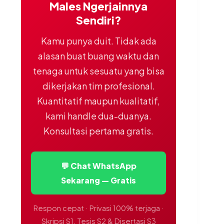
Males Ngerjainnya
Sendiri?
Kamu punya duit. Tidak ada
alasan buat buang waktu dan
tenaga untuk sesuatu yang bisa
dikerjakan tim profesional.
Kuantitatif maupun kualitatif,
kami handle dua-duanya.
Konsultasi pertama gratis.
💬 Chat WhatsApp
Sekarang — Gratis
Respon cepat · Privasi 100% terjaga ·
Skripsi S1, Tesis S2 & Disertasi S3