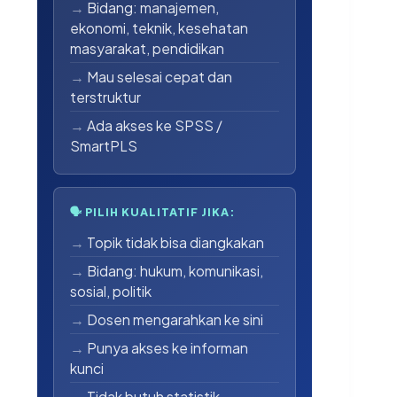
Bidang: manajemen,
ekonomi, teknik, kesehatan
masyarakat, pendidikan
Mau selesai cepat dan
terstruktur
Ada akses ke SPSS /
SmartPLS
🗣 PILIH KUALITATIF JIKA:
Topik tidak bisa diangkakan
Bidang: hukum, komunikasi,
sosial, politik
Dosen mengarahkan ke sini
Punya akses ke informan
kunci
Tidak butuh statistik