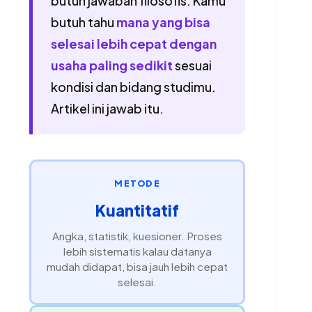
butuh jawaban filosofis. Kamu
butuh tahu
mana yang bisa
selesai lebih cepat dengan
usaha paling sedikit
sesuai
kondisi dan bidang studimu.
Artikel ini jawab itu.
METODE
Kuantitatif
Angka, statistik, kuesioner. Proses
lebih sistematis kalau datanya
mudah didapat, bisa jauh lebih cepat
selesai.