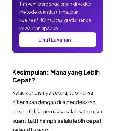
Tim kami berpengalaman di kedua
metode kuantitatif maupun
kualitatif. Konsultasi gratis, tanpa
kewajiban apapun.
Lihat Layanan →
Kesimpulan: Mana yang Lebih
Cepat?
Kalau kondisinya setara, topik bisa
dikerjakan dengan dua pendekatan,
dosen tidak memaksa salah satu maka
kuantitatif hampir selalu lebih cepat
selesai
karena: