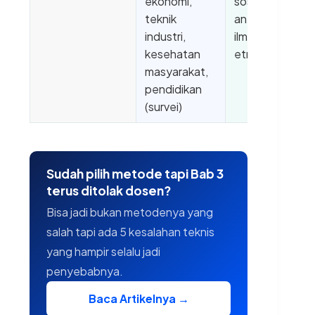
ekonomi,
sosiologi,
teknik
antropologi,
industri,
ilmu politik,
kesehatan
etnografi
masyarakat,
pendidikan
(survei)
Sudah pilih metode tapi Bab 3
terus ditolak dosen?
Bisa jadi bukan metodenya yang
salah tapi ada 5 kesalahan teknis
yang hampir selalu jadi
penyebabnya.
Baca Artikelnya →