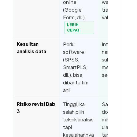
online
wawancara,
(Google
transkrip, dan
Form, dll.)
validasi
LEBIH
CEPAT
Kesulitan
Perlu
Interpretasi
analisis data
software
naratif sangat
(SPSS,
subjektif dan
SmartPLS,
melelahkan
dll.), bisa
secara mental
dibantu tim
ahli
Risiko revisi Bab
Tinggi jika
Sangat tinggi,
3
salah pilih
dosen bisa
teknik analisis
minta validasi
tapi
ulang atau
kesalahannya
tambah