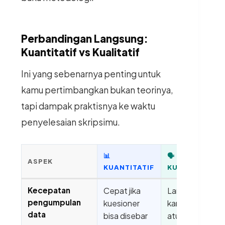
Perbandingan Langsung:
Kuantitatif vs Kualitatif
Ini yang sebenarnya penting untuk
kamu pertimbangkan bukan teorinya,
tapi dampak praktisnya ke waktu
penyelesaian skripsimu.
📊
🗣
ASPEK
KUANTITATIF
KUALITATIF
Kecepatan
Cepat jika
Lambat
pengumpulan
kuesioner
karena perlu
data
bisa disebar
atur jadwal