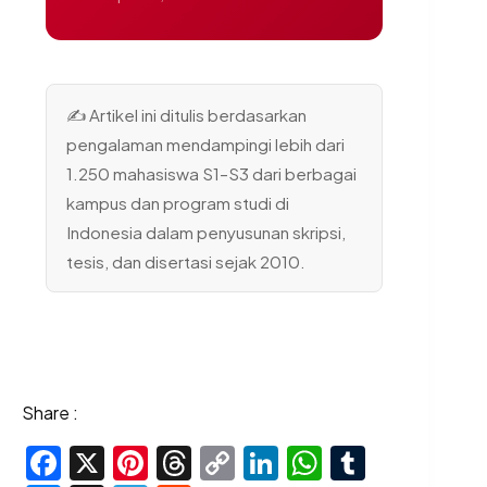
✍️ Artikel ini ditulis berdasarkan
pengalaman mendampingi lebih dari
1.250 mahasiswa S1–S3 dari berbagai
kampus dan program studi di
Indonesia dalam penyusunan skripsi,
tesis, dan disertasi sejak 2010.
Share :
F
X
Pi
T
C
Li
W
T