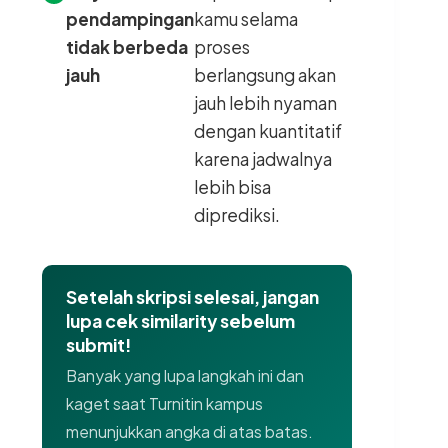
pendampingan
kamu selama
tidak berbeda
proses
jauh
berlangsung akan
jauh lebih nyaman
dengan kuantitatif
karena jadwalnya
lebih bisa
diprediksi.
Setelah skripsi selesai, jangan
lupa cek similarity sebelum
submit!
Banyak yang lupa langkah ini dan
kaget saat Turnitin kampus
menunjukkan angka di atas batas.