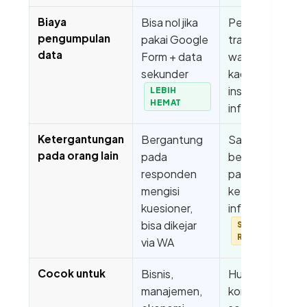
Biaya
Bisa nol jika
Perlu
pengumpulan
pakai Google
transport,
data
Form + data
waktu, dan
sekunder
kadang
insentif untuk
LEBIH
HEMAT
informan
Ketergantungan
Bergantung
Sangat
pada orang lain
pada
bergantung
responden
pada
mengisi
ketersediaan
kuesioner,
informan
bisa dikejar
SAMA-SAMA
RIBET
via WA
Cocok untuk
Bisnis,
Hukum,
manajemen,
komunikasi,