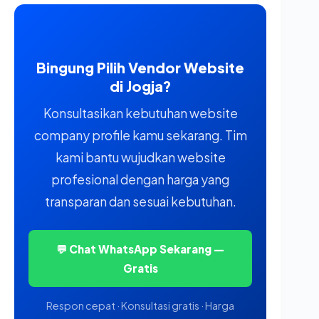
Bingung Pilih Vendor Website
di Jogja?
Konsultasikan kebutuhan website
company profile kamu sekarang. Tim
kami bantu wujudkan website
profesional dengan harga yang
transparan dan sesuai kebutuhan.
💬 Chat WhatsApp Sekarang —
Gratis
Respon cepat · Konsultasi gratis · Harga