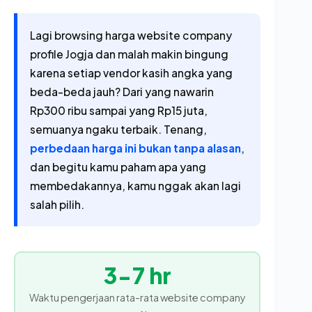
Lagi browsing harga website company
profile Jogja dan malah makin bingung
karena setiap vendor kasih angka yang
beda-beda jauh? Dari yang nawarin
Rp300 ribu sampai yang Rp15 juta,
semuanya ngaku terbaik. Tenang,
perbedaan harga ini bukan tanpa alasan
,
dan begitu kamu paham apa yang
membedakannya, kamu nggak akan lagi
salah pilih.
3-7 hr
Waktu pengerjaan rata-rata website company