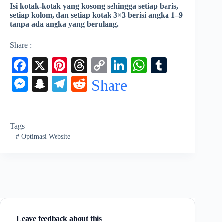
Isi kotak-kotak yang kosong sehingga setiap baris,
setiap kolom, dan setiap kotak 3×3 berisi angka 1–9
tanpa ada angka yang berulang.
Share :
Fa
X
Pi
T
C
Li
W
T
ce
nt
hr
op
nk
ha
u
M
S
Te
R
Share
bo
er
ea
y
ed
ts
m
es
na
le
ed
ok
es
ds
Li
In
A
bl
se
pc
gr
di
t
nk
pp
r
Tags
ng
ha
a
t
#
Optimasi Website
er
t
m
Leave feedback about this