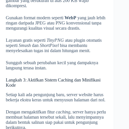
gambar yang berukuran di atas 200 KB wajib
dikompresi.
Gunakan format modern seperti
WebP
yang jauh lebih
ringan daripada JPEG atau PNG konvensional tanpa
mengurangi kualitas visual secara drastis.
Layanan gratis seperti
TinyPNG
atau plugin otomatis
seperti
Smush
dan
ShortPixel
bisa membantu
menyelesaikan tugas ini dalam hitungan menit.
Sungguh sebuah perubahan kecil yang dampaknya
langsung terasa instan.
Langkah 3: Aktifkan Sistem Caching dan Minifikasi
Kode
Setiap kali ada pengunjung baru, server website harus
bekerja ekstra keras untuk menyusun halaman dari nol.
Dengan mengaktifkan fitur
caching
, server hanya perlu
membuat halaman tersebut sekali, lalu menyimpannya
dalam bentuk salinan siap pakai untuk pengunjung
berikutnya.