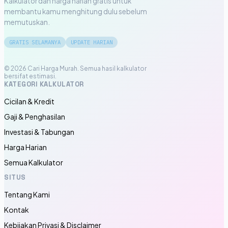
Kalkulator dan harga harian gratis untuk
membantu kamu menghitung dulu sebelum
memutuskan.
GRATIS SELAMANYA
UPDATE HARIAN
© 2026 Cari Harga Murah. Semua hasil kalkulator
bersifat estimasi.
KATEGORI KALKULATOR
Cicilan & Kredit
Gaji & Penghasilan
Investasi & Tabungan
Harga Harian
Semua Kalkulator
SITUS
Tentang Kami
Kontak
Kebijakan Privasi & Disclaimer