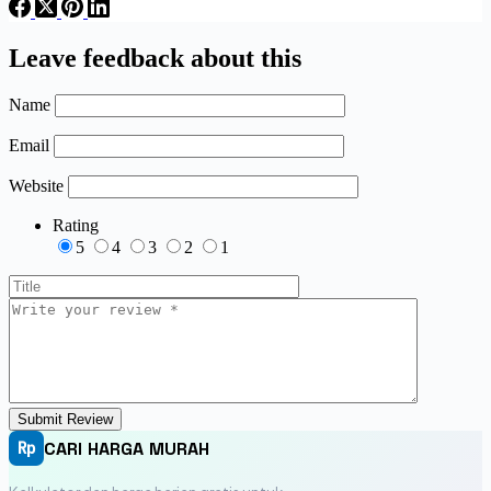
Leave feedback about this
Name
Email
Website
Rating
5
4
3
2
1
Submit Review
CARI HARGA MURAH
Rp