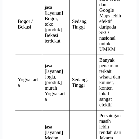
dan
jasa
Google
[layanan]
Maps lebih
Bogor,
Bogor /
Sedang-
efektif
toko
Bekasi
Tinggi
daripada
[produk]
SEO
Bekasi
nasional
terdekat
untuk
UMKM
Banyak
jasa
pencarian
[layanan]
terkait
Jogja,
wisata dan
Yogyakart
Sedang-
[produk]
kuliner,
a
Tinggi
murah
konten
Yogyakart
lokal
a
sangat
efektif
Persaingan
masih
jasa
lebih
[layanan]
rendah dari
Medan,
Jakarta,