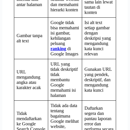
sama lain lewat
antar halaman
dan memahami
tautan di
hierarki konten
konten
Google tidak
Isi alt text
bisa memahami
setiap gambar
isi gambar,
dengan
Gambar tanpa
kehilangan
deskripsi yang
alt text
peluang
mengandung
ranking
di
kata kunci
Google Images
relevan
URL yang
tidak deskriptif
Gunakan URL
URL
tidak
yang pendek,
mengandung
membantu
deskriptif, dan
angka atau
Google
mengandung
karakter acak
memahami isi
kata kunci
halaman
Tidak ada data
Daftarkan
tentang
Tidak
segera dan
bagaimana
mendaftarkan
pantau laporan
Google melihat
ke Google
error dan
website,
Search Console
performa secara