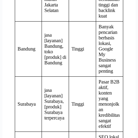
Jakarta
tinggi dan
Selatan
backlink
kuat
Banyak
pencarian
jasa
berbasis
[layanan]
lokasi,
Bandung,
Bandung
Tinggi
Google
toko
My
[produk] di
Business
Bandung
sangat
penting
Pasar B2B
aktif,
jasa
konten
[layanan]
yang
Surabaya,
Surabaya
Tinggi
menonjolk
[produk]
an
Surabaya
kredibilitas
terpercaya
sangat
efektif
SEO lokal