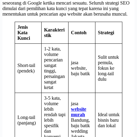
seseorang di Google ketika mencari sesuatu. Seluruh strategi SEO
dimulai dari pemilihan kata kunci yang tepat karena ini yang
menentukan untuk pencarian apa website akan berusaha muncul.
Jenis
Karakteri
Kata
Contoh
Strategi
stik
Kunci
1-2 kata,
volume
Sulit untuk
pencarian
jasa
pemula,
Short-tail
sangat
website,
fokus ke
(pendek)
tinggi,
baju batik
long-tail
persaingan
dulu
sangat
ketat
3-5 kata,
volume
jasa
lebih
website
rendah tapi
murah
Ideal untuk
Long-tail
lebih
Bandung,
bisnis baru
(panjang)
spesifik
baju batik
dan lokal
dan
wedding
konversi
Jakarta