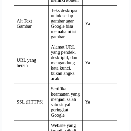
hierarki konten
Teks deskripsi
untuk setiap
Alt Text
gambar agar
Ya
Gambar
Google bisa
memahami isi
gambar
Alamat URL
yang pendek,
deskriptif, dan
URL yang
mengandung
Ya
bersih
kata kunci,
bukan angka
acak
Sertifikat
keamanan yang
menjadi salah
SSL (HTTPS)
Ya
satu sinyal
peringkat
Google
Website yang
tampil baik di