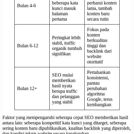
beberapa kata
perbarui konten
Bulan 4-6
kunci masuk
lama, tambah
halaman
konten baru
pertama
secara rutin
Fokus pada
konten
Peringkat lebih
berkualitas
stabil, traffic
Bulan 6-12
tinggi dan
organik tumbuh
backlink dari
signifikan
website
otoritatif
Pertahankan
SEO mulai
konsistensi,
memberikan
pantau
hasil nyata
Bulan 12+
perubahan
berupa traffic
algoritma
dan pelanggan
Google, terus
yang stabil
kembangkan
Faktor yang mempengaruhi seberapa cepat SEO memberikan hasil
antara lain: seberapa kompetitif kata kunci yang ditarget, seberapa
sering konten baru dipublikasikan, kualitas backlink yang diperoleh,
dan kondisi teknis website secara keseluruhan.