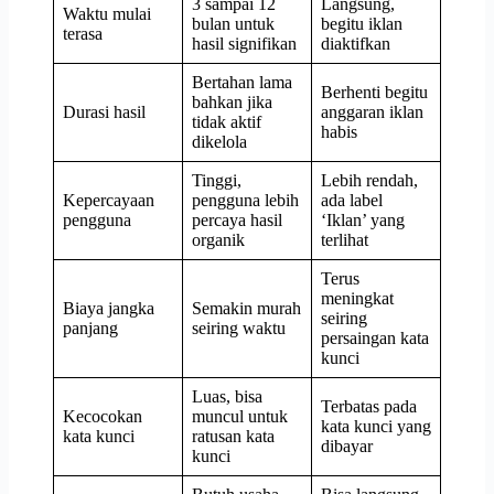
3 sampai 12
Langsung,
Waktu mulai
bulan untuk
begitu iklan
terasa
hasil signifikan
diaktifkan
Bertahan lama
Berhenti begitu
bahkan jika
Durasi hasil
anggaran iklan
tidak aktif
habis
dikelola
Tinggi,
Lebih rendah,
Kepercayaan
pengguna lebih
ada label
pengguna
percaya hasil
‘Iklan’ yang
organik
terlihat
Terus
meningkat
Biaya jangka
Semakin murah
seiring
panjang
seiring waktu
persaingan kata
kunci
Luas, bisa
Terbatas pada
Kecocokan
muncul untuk
kata kunci yang
kata kunci
ratusan kata
dibayar
kunci