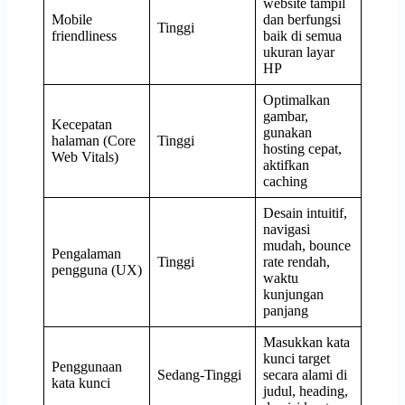
website tampil
Mobile
dan berfungsi
Tinggi
friendliness
baik di semua
ukuran layar
HP
Optimalkan
gambar,
Kecepatan
gunakan
halaman (Core
Tinggi
hosting cepat,
Web Vitals)
aktifkan
caching
Desain intuitif,
navigasi
mudah, bounce
Pengalaman
Tinggi
rate rendah,
pengguna (UX)
waktu
kunjungan
panjang
Masukkan kata
kunci target
Penggunaan
Sedang-Tinggi
secara alami di
kata kunci
judul, heading,