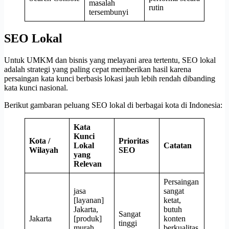
masalah
rutin
tersembunyi
SEO Lokal
Untuk UMKM dan bisnis yang melayani area tertentu, SEO lokal
adalah strategi yang paling cepat memberikan hasil karena
persaingan kata kunci berbasis lokasi jauh lebih rendah dibanding
kata kunci nasional.
Berikut gambaran peluang SEO lokal di berbagai kota di Indonesia:
Kata
Kunci
Kota /
Prioritas
Lokal
Catatan
Wilayah
SEO
yang
Relevan
Persaingan
jasa
sangat
[layanan]
ketat,
Jakarta,
butuh
Sangat
Jakarta
[produk]
konten
tinggi
murah
berkualitas