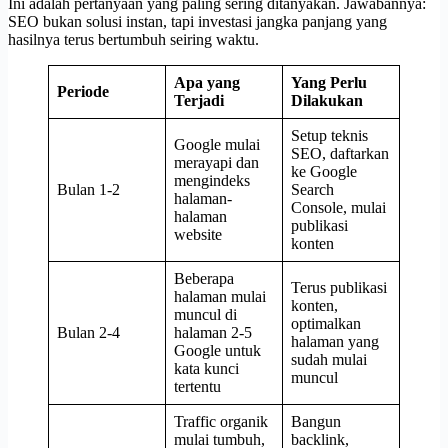
Ini adalah pertanyaan yang paling sering ditanyakan. Jawabannya:
SEO bukan solusi instan, tapi investasi jangka panjang yang
hasilnya terus bertumbuh seiring waktu.
Apa yang
Yang Perlu
Periode
Terjadi
Dilakukan
Setup teknis
Google mulai
SEO, daftarkan
merayapi dan
ke Google
mengindeks
Bulan 1-2
Search
halaman-
Console, mulai
halaman
publikasi
website
konten
Beberapa
Terus publikasi
halaman mulai
konten,
muncul di
optimalkan
Bulan 2-4
halaman 2-5
halaman yang
Google untuk
sudah mulai
kata kunci
muncul
tertentu
Traffic organik
Bangun
mulai tumbuh,
backlink,