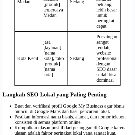
Medan
Sedang
[produk]
peluang
terpercaya
lebih besar
Medan
untuk
peringkat
cepat
Persaingan
jasa
sangat
[layanan]
rendah,
[nama
website
Kota Kecil
kota], toko
Sedang
profesional
[produk]
dengan
[nama
SEO dasar
kota]
sudah bisa
dominasi
Langkah SEO Lokal yang Paling Penting
Buat dan verifikasi profil Google My Business agar bisnis
muncul di Google Maps dan hasil pencarian lokal.
Pastikan informasi nama bisnis, alamat, dan nomor telepon
konsisten di semua platform online.
Kumpulkan ulasan positif dari pelanggan di Google karena
ulasan adalah faktor peringkat lokal yang sangat kuat.