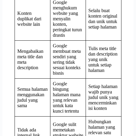
Google
menghukum
Selalu buat
Konten
website yang
konten original
duplikat dari
menyalin
dan unik untuk
website lain
konten,
setiap halaman
peringkat turun
drastis
Google
Tulis meta title
Mengabaikan
membuat meta
dan description
meta title dan
sendiri yang
yang unik
meta
sering tidak
untuk setiap
description
sesuai konteks
halaman
bisnis
Google
Setiap halaman
Semua halaman
bingung
wajib punya
menggunakan
halaman mana
judul unik yang
judul yang
yang relevan
mencerminkan
sama
untuk kata
isi konten
kunci tertentu
Hubungkan
Google sulit
halaman yang
Tidak ada
memetakan
relevan satu
internal link
struktur website