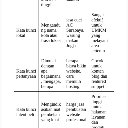
tinggi
Sangat
jasa cuci
efektif
Mengandu
AC
untuk
Kata kunci
ng nama
Surabaya,
UMKM
lokal
kota atau
warung
yang
frasa lokasi
makan
melayani
Jogja
area
tertentu
Dimulai
berapa
Cocok
dengan
biaya bikin
untuk
Kata kunci
apa,
website,
konten
pertanyaan
bagaimana
cara
blog dan
, mengapa,
memilih
featured
berapa
hosting
snippet
Prioritas
tinggi
Mengindik
harga jasa
untuk
Kata kunci
asikan niat
pembuatan
halaman
intent beli
pembelian
website
layanan
yang kuat
profesional
dan
produk